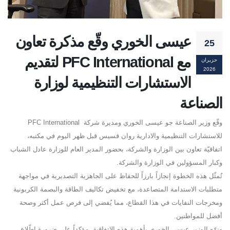
عيسى الخوري وقّع مذكرة تعاون
25
مع PFC International لتقديم
حزيران
2026
الاستشارات التنظيمية لوزارة
الصناعة
وقّع وزير الصناعة جو عيسى الخوري ومديرة شركة PFC International
للاستشارات التنظيمية والادارية روان قسيس قبل ظهر اليوم في مكتبه،
اتفاقيّة تعاون بين الوزارة والشركة، بحضور المدير العام للوزارة عادل الشباب
وكبار المسؤولين في الوزارة والشركة.
تُمثّل هذه الخطوة إنجازاً بارزاً للحفاظ على الجاهزية التصديرية في مواجهة
متطلبات الاستدامة المتصاعدة، مع تخفيض تكاليف الطاقة والبصمة الكربونية
ومخرجات النفايات في هذا القطاع، مما يُفضي إلى فرص عمل أكثر وصحة
أفضل للمواطنين.
ونوّه الوزير عيسى الخوري بأهمية هذه الاتفاقية، مؤكداً على ضرورة اطّلاع