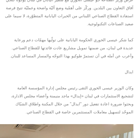
آفاق التعاون بين البلدين. وركّز على أهمّية وضع آليّة واضحة وعمليّة تتيح فرصة
استفادة القطاع الصناعي اللبناني من الخبرات اليابانية المتطوّرة، لا سيما على
صعيد الصناعات التكنولوجية.
كما شكر عيسى الخوري الحكومة اليابانية على تولّيها مهمّات دعم ورعاية
عديدة في لبنان، من ضمنها تمويل مشاريع عادت فائدتها للقطاع الصناعي.
وأعرب عن أمله في أن تستمرّ طوكيو بهذا التوجّه والمسار المساعد للبنان.
ايدال
وكان الوزير عيسى الخوري التقى رئيس مجلس إدارة المؤسسة العامة
لتشجيع الاستثمارات في لبنان «إيدال» ماجد منيمنة وأعضاء مجلس الادارة،
وبحثوا ضرورة اعادة تفعيل دور "ايدال" من خلال المكننة واطلاق الشبّاك
الموحّد لتسهيل معاملات المستثمرين خاصة في القطاع الصناعي.